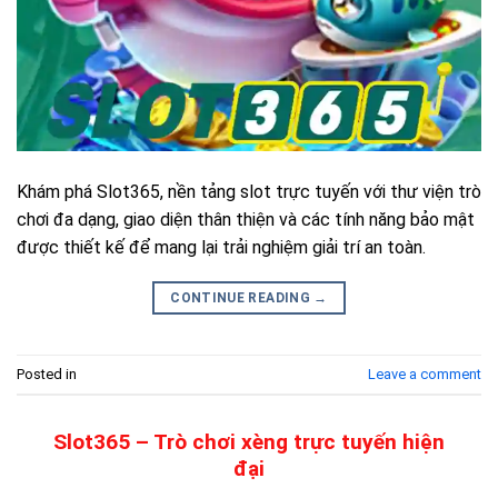
Khám phá Slot365, nền tảng slot trực tuyến với thư viện trò
chơi đa dạng, giao diện thân thiện và các tính năng bảo mật
được thiết kế để mang lại trải nghiệm giải trí an toàn.
CONTINUE READING
→
Posted in
Leave a comment
Slot365 – Trò chơi xèng trực tuyến hiện
đại