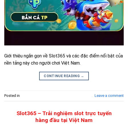
Giới thiệu ngắn gọn về Slot365 và các đặc điểm nổi bật của
nền tảng này cho người chơi Việt Nam.
CONTINUE READING
→
Posted in
Leave a comment
Slot365 – Trải nghiệm slot trực tuyến
hàng đầu tại Việt Nam