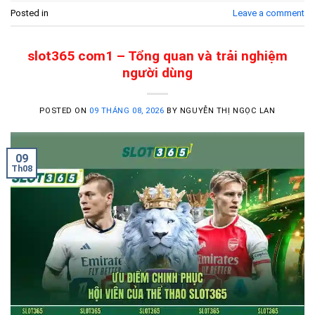
Posted in
Leave a comment
slot365 com1 – Tổng quan và trải nghiệm
người dùng
POSTED ON
09 THÁNG 08, 2026
BY
NGUYỄN THỊ NGỌC LAN
09
Th08