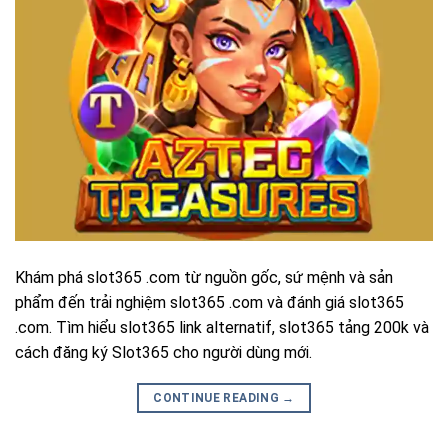
Khám phá slot365 .com từ nguồn gốc, sứ mệnh và sản
phẩm đến trải nghiệm slot365 .com và đánh giá slot365
.com. Tìm hiểu slot365 link alternatif, slot365 tảng 200k và
cách đăng ký Slot365 cho người dùng mới.
CONTINUE READING
→