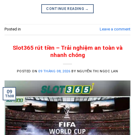
CONTINUE READING
→
Posted in
Leave a comment
Slot365 rút tiền – Trải nghiệm an toàn và
nhanh chóng
POSTED ON
09 THÁNG 08, 2026
BY
NGUYỄN THỊ NGỌC LAN
09
Th08