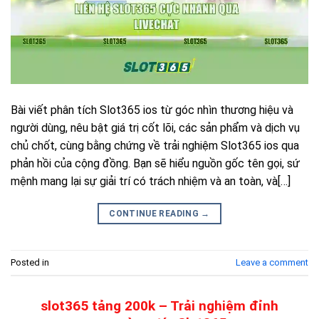
Bài viết phân tích Slot365 ios từ góc nhìn thương hiệu và
người dùng, nêu bật giá trị cốt lõi, các sản phẩm và dịch vụ
chủ chốt, cùng bằng chứng về trải nghiệm Slot365 ios qua
phản hồi của cộng đồng. Bạn sẽ hiểu nguồn gốc tên gọi, sứ
mệnh mang lại sự giải trí có trách nhiệm và an toàn, và[…]
CONTINUE READING
→
Posted in
Leave a comment
slot365 tảng 200k – Trải nghiệm đỉnh