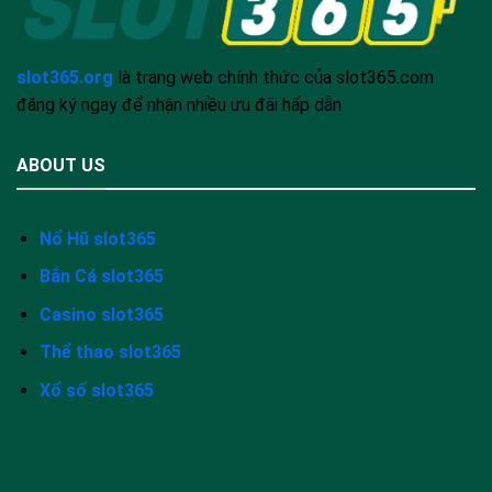
slot365.org
là trang web chính thức của slot365.com
đăng ký ngay để nhận nhiều ưu đãi hấp dẫn
ABOUT US
Nổ Hũ slot365
Bắn Cá slot365
Casino slot365
Thể thao slot365
Xổ số slot365