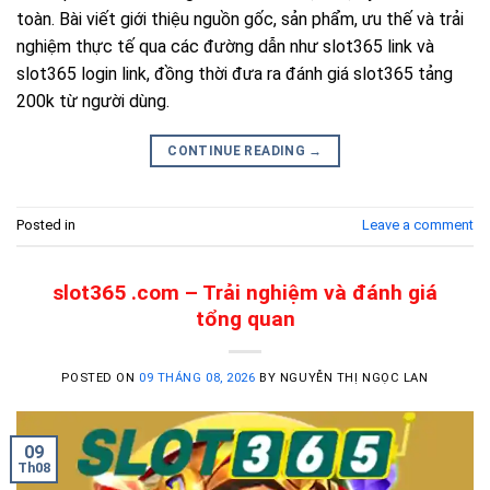
toàn. Bài viết giới thiệu nguồn gốc, sản phẩm, ưu thế và trải
nghiệm thực tế qua các đường dẫn như slot365 link và
slot365 login link, đồng thời đưa ra đánh giá slot365 tảng
200k từ người dùng.
CONTINUE READING
→
Posted in
Leave a comment
slot365 .com – Trải nghiệm và đánh giá
tổng quan
POSTED ON
09 THÁNG 08, 2026
BY
NGUYỄN THỊ NGỌC LAN
09
Th08