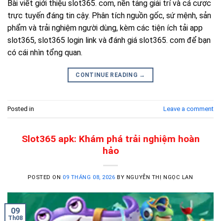
Bài viết giới thiệu slot365. com, nền tảng giải trí và cá cược
trực tuyến đáng tin cậy. Phân tích nguồn gốc, sứ mệnh, sản
phẩm và trải nghiệm người dùng, kèm các tiện ích tải app
slot365, slot365 login link và đánh giá slot365. com để bạn
có cái nhìn tổng quan.
CONTINUE READING
→
Posted in
Leave a comment
Slot365 apk: Khám phá trải nghiệm hoàn
hảo
POSTED ON
09 THÁNG 08, 2026
BY
NGUYỄN THỊ NGỌC LAN
09
Th08