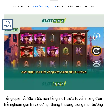
POSTED ON
09 THÁNG 08, 2026
BY
NGUYỄN THỊ NGỌC LAN
09
Th08
Tổng quan về Slot365, nền tảng slot trực tuyến mang đến
trải nghiệm giải trí và cơ hội thắng thưởng trong môi trường