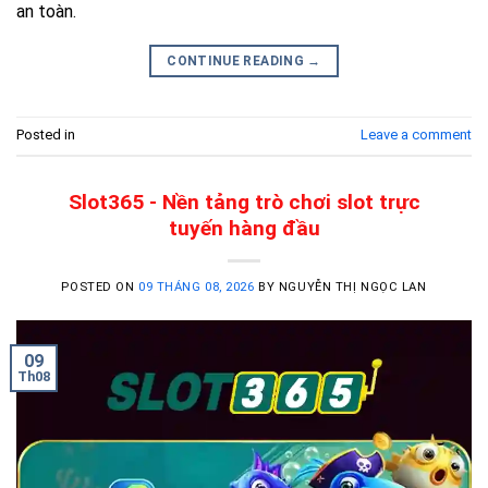
an toàn.
CONTINUE READING
→
Posted in
Leave a comment
Slot365 - Nền tảng trò chơi slot trực
tuyến hàng đầu
POSTED ON
09 THÁNG 08, 2026
BY
NGUYỄN THỊ NGỌC LAN
09
Th08