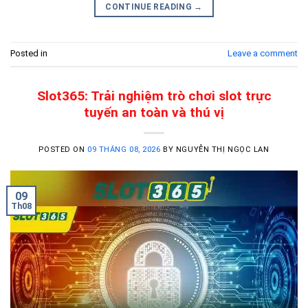
CONTINUE READING
→
Posted in
Leave a comment
Slot365: Trải nghiệm trò chơi slot trực
tuyến an toàn và thú vị
POSTED ON
09 THÁNG 08, 2026
BY
NGUYỄN THỊ NGỌC LAN
09
Th08