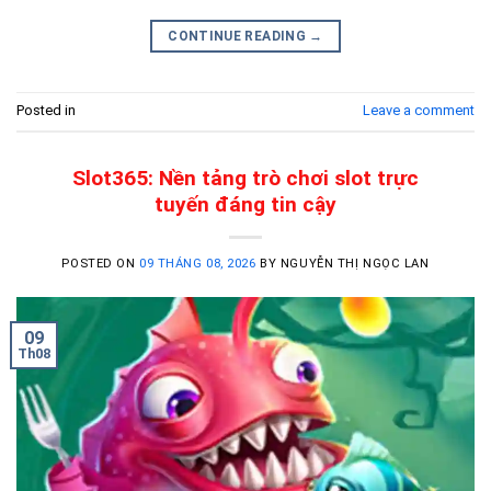
CONTINUE READING
→
Posted in
Leave a comment
Slot365: Nền tảng trò chơi slot trực
tuyến đáng tin cậy
POSTED ON
09 THÁNG 08, 2026
BY
NGUYỄN THỊ NGỌC LAN
09
Th08