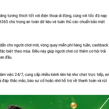
ăng tương thích tốt với điện thoại di động, cùng với tốc độ nạp
ot365 chú trọng an toàn dữ liệu và tuân thủ các chuẩn bảo mật
ẫn cho người chơi mới, vòng quay miễn phí hàng tuần, cashback
c biệt theo mùa. Điều này giúp người chơi có thêm cơ hội trải
ban đầu.
m việc 24/7, cung cấp nhiều kênh liên hệ như chat trực tiếp, em
ải đáp thắc mắc, báo sự cố hoặc nhờ hỗ trợ về thanh toán và rút