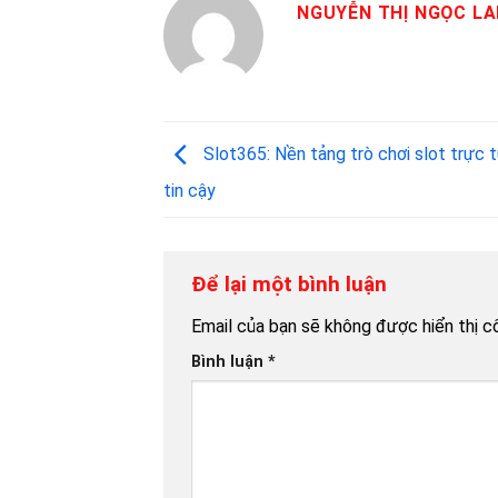
NGUYỄN THỊ NGỌC L
Slot365: Nền tảng trò chơi slot trực 
tin cậy
Để lại một bình luận
Email của bạn sẽ không được hiển thị cô
Bình luận
*