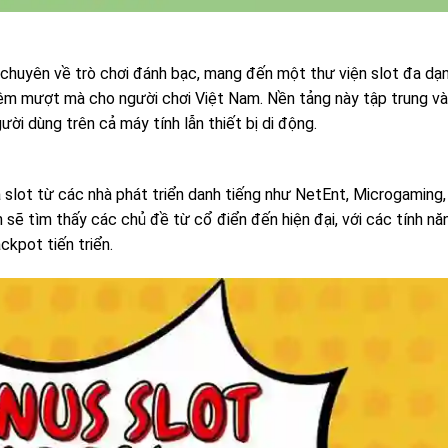
n chuyên về trò chơi đánh bạc, mang đến một thư viện slot đa dạn
hiệm mượt mà cho người chơi Việt Nam. Nền tảng này tập trung v
gười dùng trên cả máy tính lẫn thiết bị di động.
 slot từ các nhà phát triển danh tiếng như NetEnt, Microgaming,
 sẽ tìm thấy các chủ đề từ cổ điển đến hiện đại, với các tính nă
ckpot tiến triển.