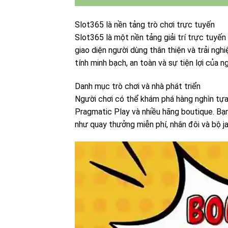
Slot365 là nền tảng trò chơi trực tuyến
Slot365 là một nền tảng giải trí trực tuyế
giao diện người dùng thân thiện và trải ng
tính minh bạch, an toàn và sự tiện lợi của n
Danh mục trò chơi và nhà phát triển
Người chơi có thể khám phá hàng nghìn tựa
Pragmatic Play và nhiều hãng boutique. Bạn
như quay thưởng miễn phí, nhân đôi và bộ ja