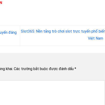
AN
Slot365: Nền tảng trò chơi slot trực tuyến phổ biến
tuyến đáng
Việt Nam
ng khai.
Các trường bắt buộc được đánh dấu
*