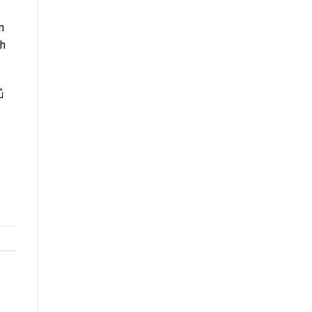
n
nh
ủ