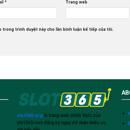
il
*
Trang web
b trong trình duyệt này cho lần bình luận kế tiếp của tôi.
AB
N
slot365.org
là trang web chính thức của
slot365.com đăng ký ngay để nhận nhiều ưu
B
đãi hấp dẫn