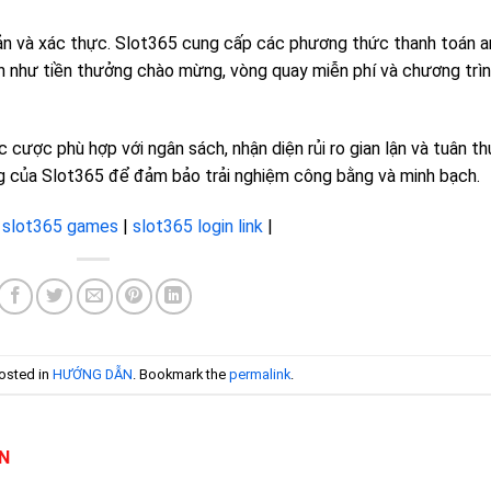
oản và xác thực. Slot365 cung cấp các phương thức thanh toán a
ẫn như tiền thưởng chào mừng, vòng quay miễn phí và chương trì
c cược phù hợp với ngân sách, nhận diện rủi ro gian lận và tuân th
g của Slot365 để đảm bảo trải nghiệm công bằng và minh bạch.
|
slot365 games
|
slot365 login link
|
osted in
HƯỚNG DẪN
. Bookmark the
permalink
.
AN