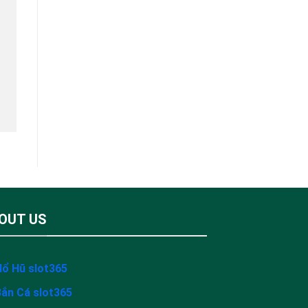
OUT US
ổ Hũ slot365
ắn Cá slot365