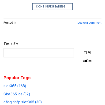
CONTINUE READING
→
Posted in
Leave a comment
Tìm kiếm
TÌM
KIẾM
Popular Tags
slot365 (168)
Slot365 ios (32)
đăng nhập slot365 (30)