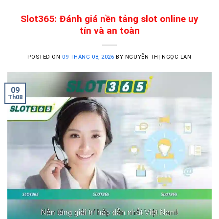
Slot365: Đánh giá nền tảng slot online uy
tín và an toàn
POSTED ON
09 THÁNG 08, 2026
BY
NGUYỄN THỊ NGỌC LAN
09
Th08