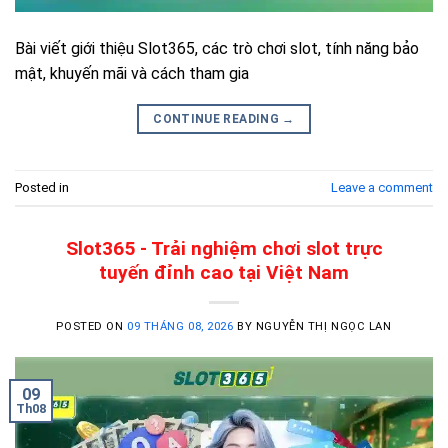
Bài viết giới thiệu Slot365, các trò chơi slot, tính năng bảo
mật, khuyến mãi và cách tham gia
CONTINUE READING
→
Posted in
Leave a comment
Slot365 - Trải nghiệm chơi slot trực
tuyến đỉnh cao tại Việt Nam
POSTED ON
09 THÁNG 08, 2026
BY
NGUYỄN THỊ NGỌC LAN
09
Th08