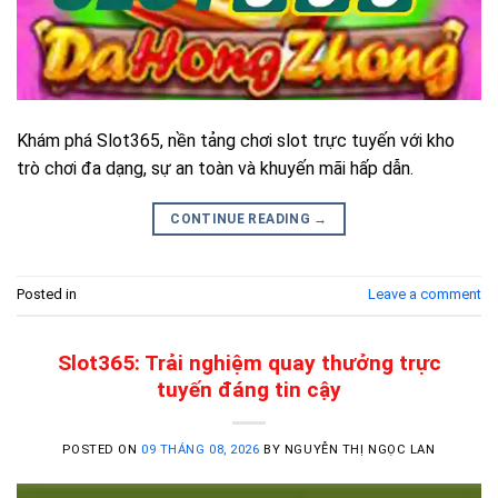
Khám phá Slot365, nền tảng chơi slot trực tuyến với kho
trò chơi đa dạng, sự an toàn và khuyến mãi hấp dẫn.
CONTINUE READING
→
Posted in
Leave a comment
Slot365: Trải nghiệm quay thưởng trực
tuyến đáng tin cậy
POSTED ON
09 THÁNG 08, 2026
BY
NGUYỄN THỊ NGỌC LAN