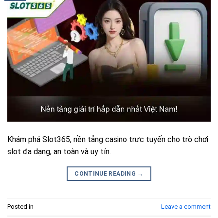
Khám phá Slot365, nền tảng casino trực tuyến cho trò chơi
slot đa dạng, an toàn và uy tín.
CONTINUE READING
→
Posted in
Leave a comment