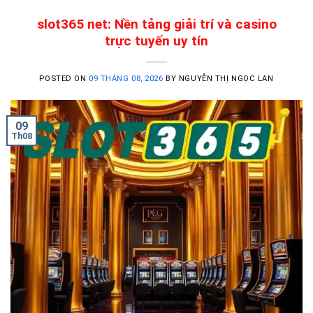
slot365 net: Nền tảng giải trí và casino
trực tuyến uy tín
POSTED ON
09 THÁNG 08, 2026
BY
NGUYỄN THỊ NGỌC LAN
09
Th08