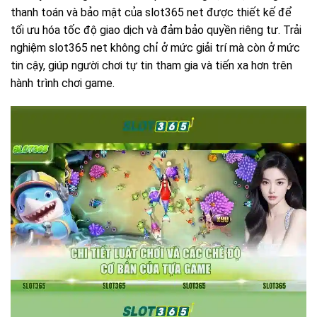
thanh toán và bảo mật của slot365 net được thiết kế để
tối ưu hóa tốc độ giao dịch và đảm bảo quyền riêng tư. Trải
nghiệm slot365 net không chỉ ở mức giải trí mà còn ở mức
tin cậy, giúp người chơi tự tin tham gia và tiến xa hơn trên
hành trình chơi game.