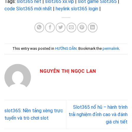
Tags:
slot365 net
|
slot365 xx.vip
|
slot game Slot365
|
code Slot365 mới nhất
|
heylink slot365 login
|
This entry was posted in
HƯỚNG DẪN
. Bookmark the
permalink
.
NGUYỄN THỊ NGỌC LAN
Slot365 nổ hũ – hành trình
slot365: Nền tảng xèng trực
trải nghiệm đỉnh cao và đánh
tuyến và trò chơi slot
giá chi tiết