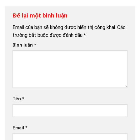
Để lại một bình luận
Email của bạn sẽ không được hiển thị công khai.
Các
trường bắt buộc được đánh dấu
*
Bình luận
*
Tên
*
Email
*