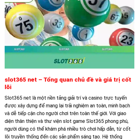
slot365 net – Tổng quan chủ đề và giá trị cốt
lõi
Slot365 net là một nền tảng giải trí và casino trực tuyến
được xây dựng để mang lại trải nghiệm an toàn, minh bạch
và dễ tiếp cận cho người chơi trên toàn thế giới. Với giao
diện thân thiện và thư viện slot game Slot365 phong phú,
người dùng có thể khám phá nhiều trò chơi hấp dẫn, từ cốt
lõi truyền thống đến các sản phẩm sáng tạo. Hệ thống