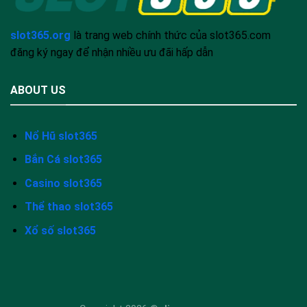
slot365.org
là trang web chính thức của slot365.com
đăng ký ngay để nhận nhiều ưu đãi hấp dẫn
ABOUT US
Nổ Hũ slot365
Bắn Cá slot365
Casino slot365
Thể thao slot365
Xổ số slot365