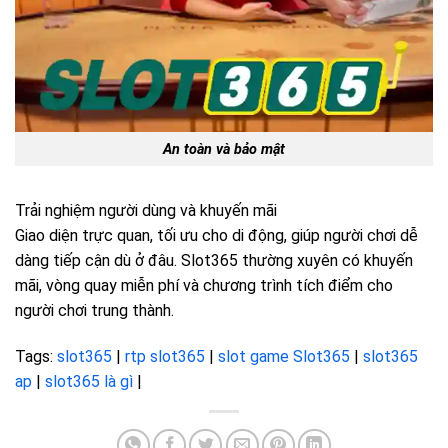
An toàn và bảo mật
Trải nghiệm người dùng và khuyến mãi
Giao diện trực quan, tối ưu cho di động, giúp người chơi dễ
dàng tiếp cận dù ở đâu. Slot365 thường xuyên có khuyến
mãi, vòng quay miễn phí và chương trình tích điểm cho
người chơi trung thành.
Tags:
slot365
|
rtp slot365
|
slot game Slot365
|
slot365
ap
|
slot365 là gì
|