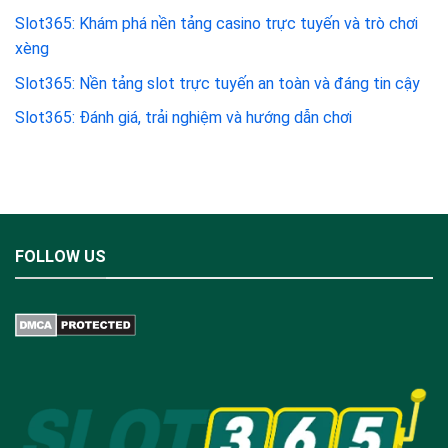
Slot365: Khám phá nền tảng casino trực tuyến và trò chơi
xèng
Slot365: Nền tảng slot trực tuyến an toàn và đáng tin cậy
Slot365: Đánh giá, trải nghiệm và hướng dẫn chơi
FOLLOW US