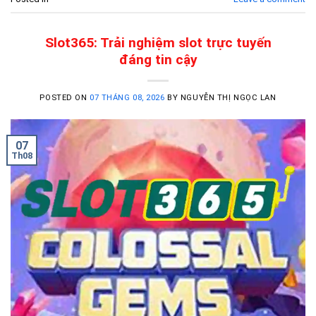
Slot365: Trải nghiệm slot trực tuyến
đáng tin cậy
POSTED ON
07 THÁNG 08, 2026
BY
NGUYỄN THỊ NGỌC LAN
07
Th08