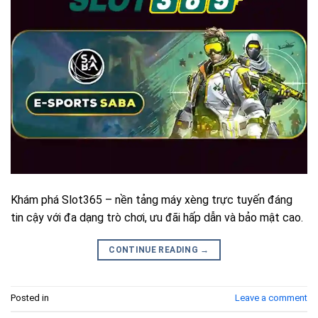
Khám phá Slot365 – nền tảng máy xèng trực tuyến đáng
tin cậy với đa dạng trò chơi, ưu đãi hấp dẫn và bảo mật cao.
CONTINUE READING
→
Posted in
Leave a comment