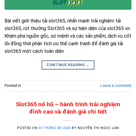
Bài viết giới thiệu tải slot365, nhấn mạnh trải nghiệm tải
slot365, rút thưởng Slot365 và sự hiện diện của slot365 vn.
Khám phá nguồn gốc, sứ mệnh và các sản phẩm, dịch vụ cốt
lõi đồng thời phân tích ưu thế cạnh tranh để đánh giá tải
slot365 một cách toàn diện.
CONTINUE READING
→
Posted in
Leave a comment
Slot365 nổ hũ – hành trình trải nghiệm
đỉnh cao và đánh giá chi tiết
POSTED ON
07 THÁNG 08, 2026
BY
NGUYỄN THỊ NGỌC LAN