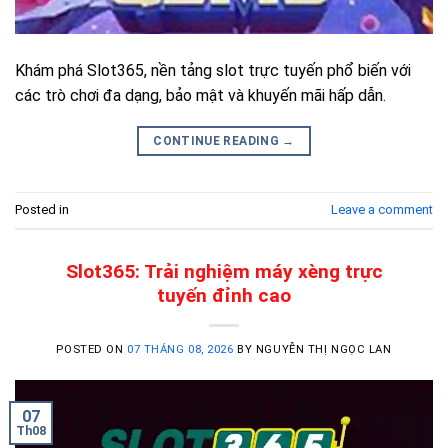
Khám phá Slot365, nền tảng slot trực tuyến phổ biến với
các trò chơi đa dạng, bảo mật và khuyến mãi hấp dẫn.
CONTINUE READING
→
Posted in
Leave a comment
Slot365: Trải nghiệm máy xèng trực
tuyến đỉnh cao
POSTED ON
07 THÁNG 08, 2026
BY
NGUYỄN THỊ NGỌC LAN
07
Th08