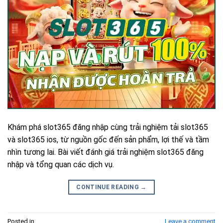
Khám phá slot365 đăng nhập cùng trải nghiệm tải slot365
và slot365 ios, từ nguồn gốc đến sản phẩm, lợi thế và tầm
nhìn tương lai. Bài viết đánh giá trải nghiệm slot365 đăng
nhập và tổng quan các dịch vụ.
CONTINUE READING
→
Posted in
Leave a comment