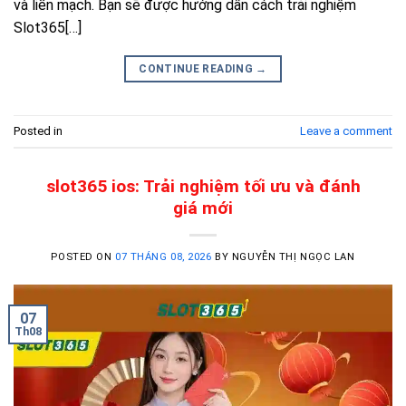
và liền mạch. Bạn sẽ được hướng dẫn cách trải nghiệm
Slot365[…]
CONTINUE READING
→
Posted in
Leave a comment
slot365 ios: Trải nghiệm tối ưu và đánh
giá mới
POSTED ON
07 THÁNG 08, 2026
BY
NGUYỄN THỊ NGỌC LAN
07
Th08