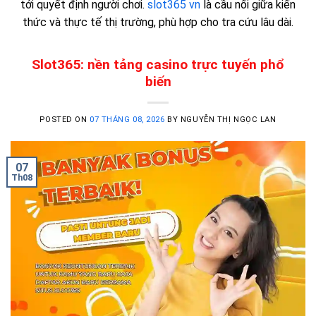
tới quyết định người chơi.
slot365 vn
là cầu nối giữa kiến
thức và thực tế thị trường, phù hợp cho tra cứu lâu dài.
Slot365: nền tảng casino trực tuyến phổ
biến
POSTED ON
07 THÁNG 08, 2026
BY
NGUYỄN THỊ NGỌC LAN
07
Th08