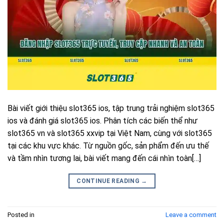
Bài viết giới thiệu slot365 ios, tập trung trải nghiệm slot365
ios và đánh giá slot365 ios. Phân tích các biến thể như
slot365 vn và slot365 xxvip tại Việt Nam, cùng với slot365
tại các khu vực khác. Từ nguồn gốc, sản phẩm đến ưu thế
và tầm nhìn tương lai, bài viết mang đến cái nhìn toàn[…]
CONTINUE READING
→
Posted in
Leave a comment