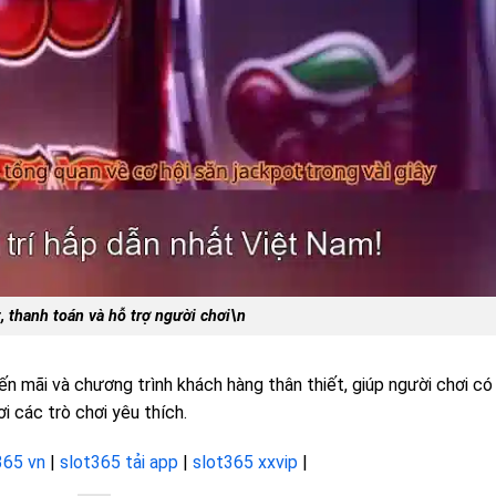
, thanh toán và hỗ trợ người chơi\n
n mãi và chương trình khách hàng thân thiết, giúp người chơi có
i các trò chơi yêu thích.
365 vn
|
slot365 tải app
|
slot365 xxvip
|