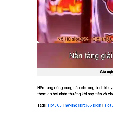
Bảo mật
Nền tảng cũng cung cấp chương trình khuyế
thêm cơ hội nhận thưởng khi nạp tiền và chơ
Tags:
slot365
|
heylink slot365 login
|
slot