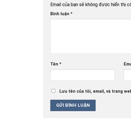
Email của bạn sẽ không được hiển thị cô
Bình luận
*
Tên
*
Ema
Lưu tên của tôi, email, và trang we