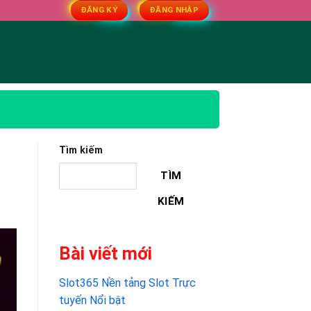
ĐĂNG KÝ
ĐĂNG NHẬP
Tìm kiếm
TÌM
KIẾM
Bài viết mới
Slot365 Nền tảng Slot Trực
tuyến Nổi bật