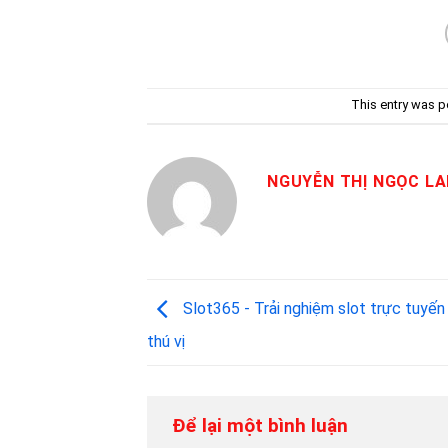
This entry was p
NGUYỄN THỊ NGỌC L
Slot365 - Trải nghiệm slot trực tuyến
thú vị
Để lại một bình luận