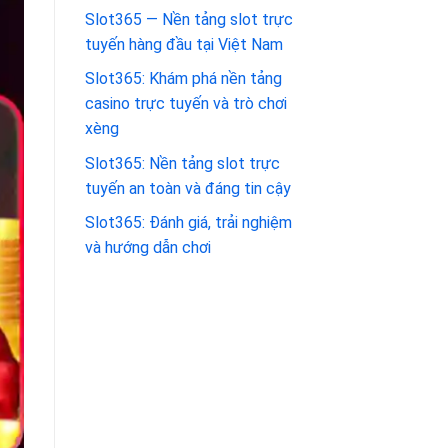
Slot365 — Nền tảng slot trực
tuyến hàng đầu tại Việt Nam
Slot365: Khám phá nền tảng
casino trực tuyến và trò chơi
xèng
Slot365: Nền tảng slot trực
tuyến an toàn và đáng tin cậy
Slot365: Đánh giá, trải nghiệm
và hướng dẫn chơi