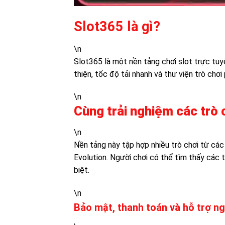
Slot365 là gì?
\n
Slot365 là một nền tảng chơi slot trực tuy
thiện, tốc độ tải nhanh và thư viện trò chơi
\n
Cùng trải nghiệm các trò 
\n
Nền tảng này tập hợp nhiều trò chơi từ cá
Evolution. Người chơi có thể tìm thấy các 
biệt.
\n
Bảo mật, thanh toán và hỗ trợ ng