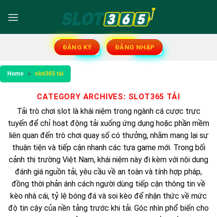
Skip
to
content
ĐĂNG KÝ
ĐĂNG NHẬP
Home
»
slot365 tải
CATEGORY ARCHIVES:
SLOT365 TẢI
Tải trò chơi slot là khái niệm trong ngành cá cược trực
tuyến để chỉ hoạt động tải xuống ứng dụng hoặc phần mềm
liên quan đến trò chơi quay số có thưởng, nhằm mang lại sự
thuận tiện và tiếp cận nhanh các tựa game mới. Trong bối
cảnh thị trường Việt Nam, khái niệm này đi kèm với nội dung
đánh giá nguồn tải, yêu cầu về an toàn và tính hợp pháp,
đồng thời phản ánh cách người dùng tiếp cận thông tin về
kèo nhà cái, tỷ lệ bóng đá và soi kèo để nhận thức về mức
độ tin cậy của nền tảng trước khi tải. Góc nhìn phổ biến cho