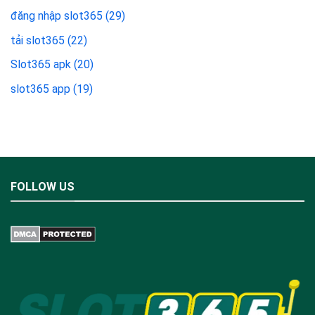
đăng nhập slot365 (29)
tải slot365 (22)
Slot365 apk (20)
slot365 app (19)
FOLLOW US