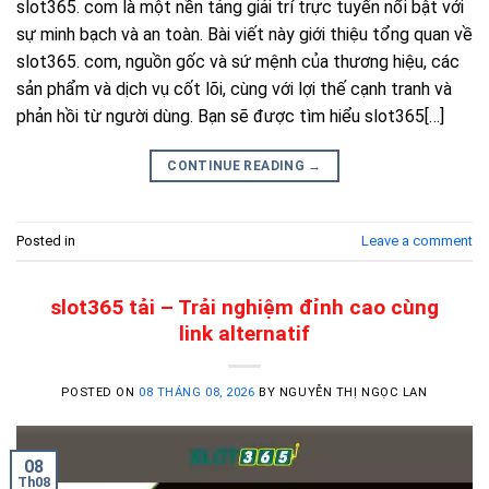
slot365. com là một nền tảng giải trí trực tuyến nổi bật với
sự minh bạch và an toàn. Bài viết này giới thiệu tổng quan về
slot365. com, nguồn gốc và sứ mệnh của thương hiệu, các
sản phẩm và dịch vụ cốt lõi, cùng với lợi thế cạnh tranh và
phản hồi từ người dùng. Bạn sẽ được tìm hiểu slot365[…]
CONTINUE READING
→
Posted in
Leave a comment
slot365 tải – Trải nghiệm đỉnh cao cùng
link alternatif
POSTED ON
08 THÁNG 08, 2026
BY
NGUYỄN THỊ NGỌC LAN
08
Th08