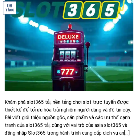
08
Th08
Khám phá slot365 tải, nền tảng chơi slot trực tuyến được
thiết kế để tối ưu hóa trải nghiệm người dùng và độ tin cậy.
Bài viết giới thiệu nguồn gốc, sản phẩm và các ưu thế cạnh
tranh của slot365 tải, cùng với vai trò của asia slot365 và
đăng nhập Slot365 trong hành trình cung cấp dịch vụ an[…]