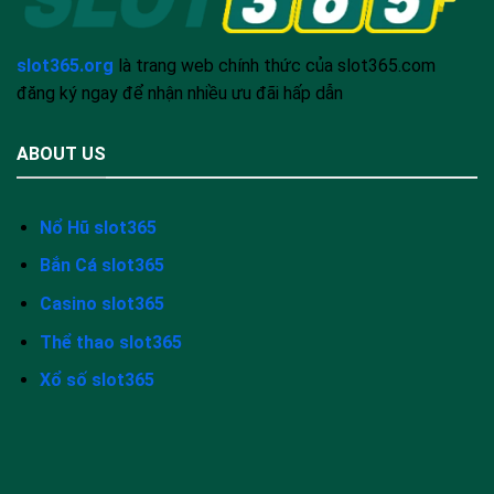
slot365.org
là trang web chính thức của slot365.com
đăng ký ngay để nhận nhiều ưu đãi hấp dẫn
ABOUT US
Nổ Hũ slot365
Bắn Cá slot365
Casino slot365
Thể thao slot365
Xổ số slot365