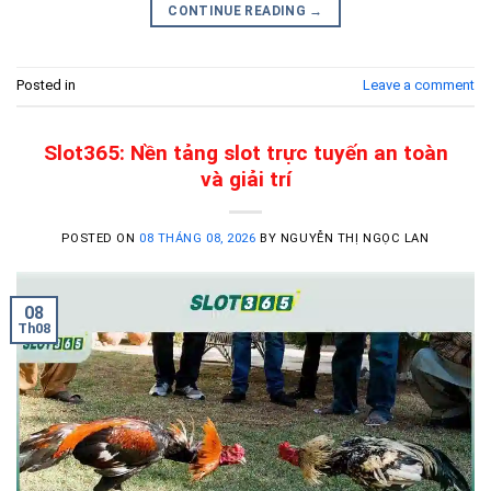
CONTINUE READING
→
Posted in
Leave a comment
Slot365: Nền tảng slot trực tuyến an toàn
và giải trí
POSTED ON
08 THÁNG 08, 2026
BY
NGUYỄN THỊ NGỌC LAN
08
Th08