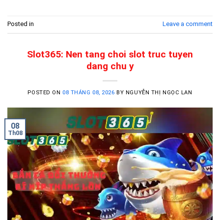
Posted in
Leave a comment
Slot365: Nen tang choi slot truc tuyen
dang chu y
POSTED ON
08 THÁNG 08, 2026
BY
NGUYỄN THỊ NGỌC LAN
08
Th08