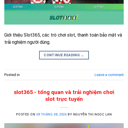
Giới thiệu Slot365, các trò chơi slot, thanh toán bảo mật và
trải nghiệm người dùng.
CONTINUE READING
→
Posted in
Leave a comment
slot365 - tổng quan và trải nghiệm chơi
slot trực tuyến
POSTED ON
08 THÁNG 08, 2026
BY
NGUYỄN THỊ NGỌC LAN