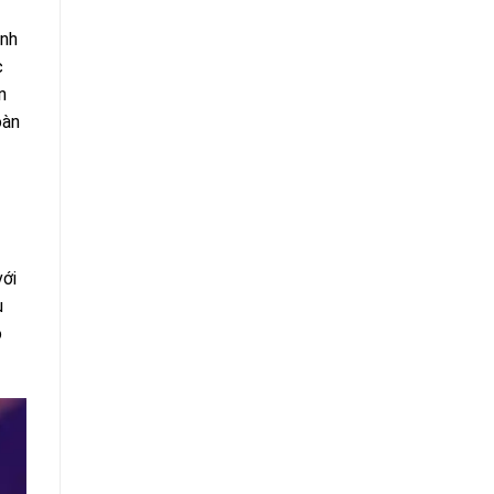
ình
c
n
oàn
với
ụ
o