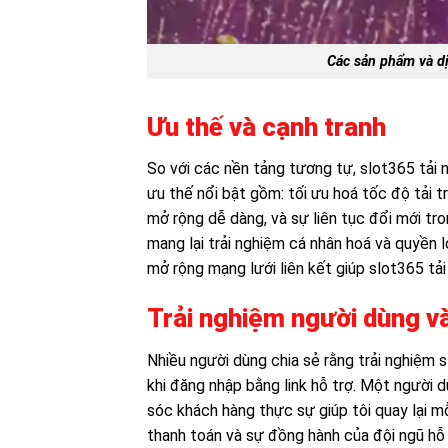
Các sản phẩm và dị
Ưu thế và cạnh tranh
So với các nền tảng tương tự, slot365 tải
ưu thế nổi bật gồm: tối ưu hoá tốc độ tải t
mở rộng dễ dàng, và sự liên tục đổi mới tro
mang lại trải nghiệm cá nhân hoá và quyền l
mở rộng mạng lưới liên kết giúp slot365 tải 
Trải nghiệm người dùng v
Nhiều người dùng chia sẻ rằng trải nghiệm 
khi đăng nhập bằng link hỗ trợ. Một người 
sóc khách hàng thực sự giúp tôi quay lại m
thanh toán và sự đồng hành của đội ngũ hỗ 