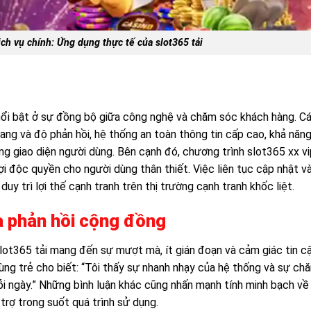
ch vụ chính: Ứng dụng thực tế của slot365 tải
 nổi bật ở sự đồng bộ giữa công nghệ và chăm sóc khách hàng. C
rang và độ phản hồi, hệ thống an toàn thông tin cấp cao, khả năn
ng giao diện người dùng. Bên cạnh đó, chương trình slot365 xx vi
ợi độc quyền cho người dùng thân thiết. Việc liên tục cập nhật v
duy trì lợi thế cạnh tranh trên thị trường cạnh tranh khốc liệt.
à phản hồi cộng đồng
slot365 tải mang đến sự mượt mà, ít gián đoạn và cảm giác tin c
dùng trẻ cho biết: “Tôi thấy sự nhanh nhạy của hệ thống và sự ch
ỗi ngày.” Những bình luận khác cũng nhấn mạnh tính minh bạch về
trợ trong suốt quá trình sử dụng.