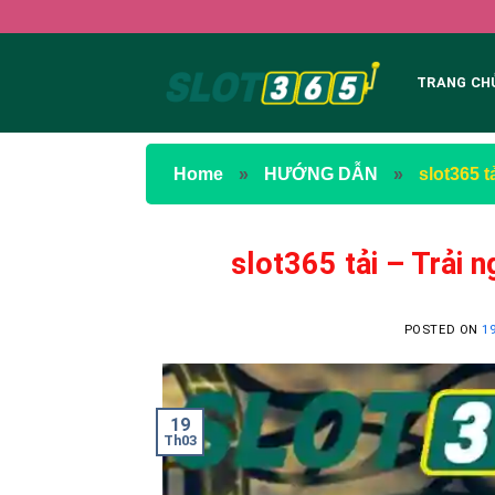
Skip
to
content
TRANG CH
Home
»
HƯỚNG DẪN
»
slot365 t
slot365 tải – Trải n
POSTED ON
1
19
Th03