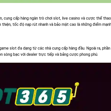
n, cung cấp hàng ngàn trò chơi slot, live casino và cược thể thao
ân thiện, tốc độ nạp rút nhanh và bảo mật cao là những điểm mạn
game slot đa dạng từ các nhà cung cấp hàng đầu. Ngoài ra, phần
rên sòng bạc với dealer trực tiếp và bảng cược phong phú.