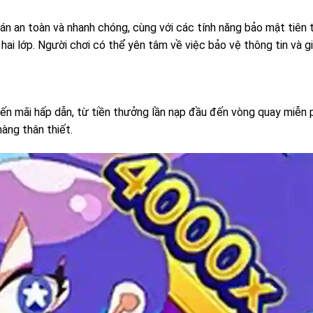
n an toàn và nhanh chóng, cùng với các tính năng bảo mật tiên 
hai lớp. Người chơi có thể yên tâm về việc bảo vệ thông tin và g
ến mãi hấp dẫn, từ tiền thưởng lần nạp đầu đến vòng quay miễn 
àng thân thiết.