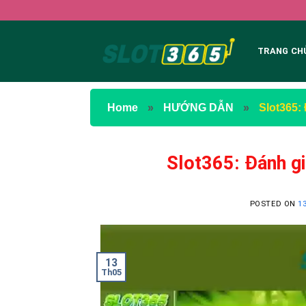
Skip
to
content
TRANG CH
Home
»
HƯỚNG DẪN
»
Slot365:
Slot365: Đánh gi
POSTED ON
1
13
Th05