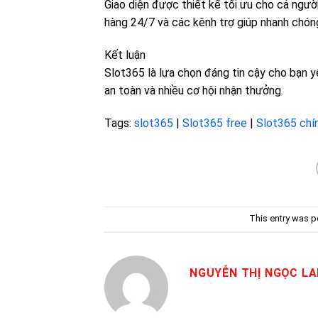
Giao diện được thiết kế tối ưu cho cả ngườ
hàng 24/7 và các kênh trợ giúp nhanh chón
Kết luận
Slot365 là lựa chọn đáng tin cậy cho bạn y
an toàn và nhiều cơ hội nhận thưởng.
Tags:
slot365
|
Slot365 free
|
Slot365 chí
This entry was p
NGUYỄN THỊ NGỌC L