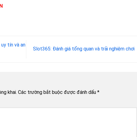
AN
 uy tín và an
Slot365: Đánh giá tổng quan và trải nghiệm chơi
ng khai.
Các trường bắt buộc được đánh dấu
*