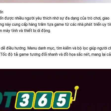
ến
ến được nhiều người yêu thích nhờ sự đa dạng của trò chơi, giao
ảng này cung cấp hàng trăm tựa game từ các nhà phát triển uy tín
 máy tính và thiết bị di động.
à dễ điều hướng. Menu danh mục, tìm kiếm và bộ lọc giúp người c
 Tốc độ tải game tương đối nhanh và đồ họa sắc nét, mang lại c