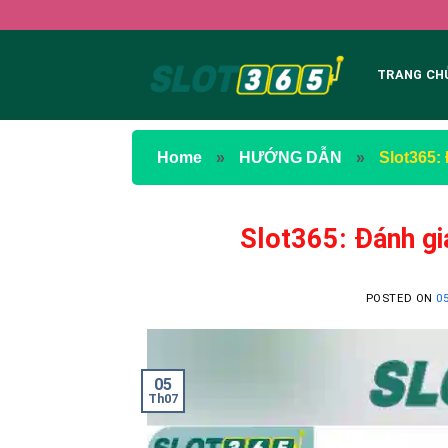
Skip
to
content
TRANG CH
Home
»
HƯỚNG DẪN
»
Slot365:
Slot365: Đánh gi
POSTED ON
0
05
Th07