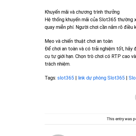
Khuyến mãi và chương trình thưởng
Hệ thống khuyến mãi của Slot365 thường x
quay miễn phí. Người chơi cần nắm rõ điều k
Mẹo và chiến thuật chơi an toàn
Để chơi an toàn và có trải nghiệm tốt, hãy 
cụ tự giới hạn. Chọn trò chơi có RTP cao v
trách nhiệm.
Tags:
slot365
|
link dự phòng Slot365
|
Slo
This entry was p