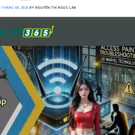
6 THÁNG 08, 2026
BY
NGUYỄN THỊ NGỌC LAN