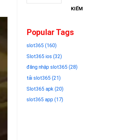
KIẾM
Popular Tags
slot365 (160)
Slot365 ios (32)
đăng nhập slot365 (28)
tải slot365 (21)
Slot365 apk (20)
slot365 app (17)