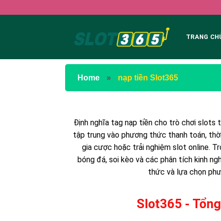
Skip
to
content
TRANG CH
Home
»
nạp tiền Slot365
Định nghĩa tag nạp tiền cho trò chơi slots
tập trung vào phương thức thanh toán, thời
gia cược hoặc trải nghiệm slot online. Tr
bóng đá, soi kèo và các phân tích kinh n
thức và lựa chọn phư
Slot365 - Tổng