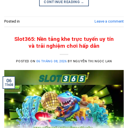
CONTINUE READING
→
Posted in
Leave a comment
Slot365: Nền tảng khe trực tuyến uy tín
và trải nghiệm chơi hấp dẫn
POSTED ON
06 THÁNG 08, 2026
BY
NGUYỄN THỊ NGỌC LAN
06
Th08