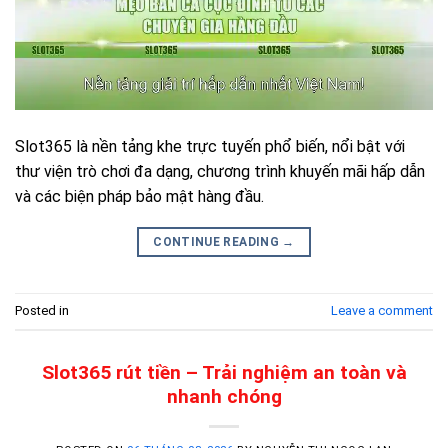
Slot365 là nền tảng khe trực tuyến phổ biến, nổi bật với
thư viện trò chơi đa dạng, chương trình khuyến mãi hấp dẫn
và các biện pháp bảo mật hàng đầu.
CONTINUE READING
→
Posted in
Leave a comment
Slot365 rút tiền – Trải nghiệm an toàn và
nhanh chóng