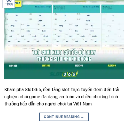
06
Th08
Khám phá Slot365, nền tảng slot trực tuyến đem đến trải
nghiệm chơi game đa dạng, an toàn và nhiều chương trình
thưởng hấp dẫn cho người chơi tại Việt Nam.
CONTINUE READING
→