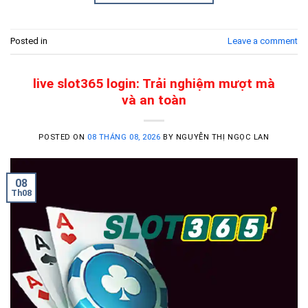
Posted in
Leave a comment
live slot365 login: Trải nghiệm mượt mà
và an toàn
POSTED ON
08 THÁNG 08, 2026
BY
NGUYỄN THỊ NGỌC LAN
08
Th08