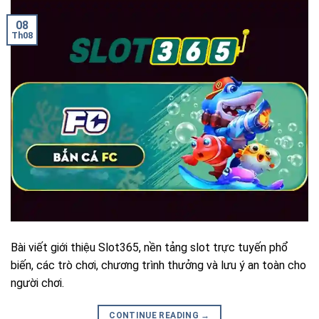
08
Th08
Bài viết giới thiệu Slot365, nền tảng slot trực tuyến phổ
biến, các trò chơi, chương trình thưởng và lưu ý an toàn cho
người chơi.
CONTINUE READING
→