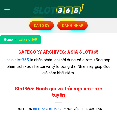
Skip
to
content
ĐĂNG KÝ
ĐĂNG NHẬP
Home
»
asia slot365
CATEGORY ARCHIVES:
ASIA SLOT365
asia slot365
là nhãn phân loại nội dung cá cược, tổng hợp
phân tích kèo nhà cái và tỷ lệ bóng đá. Nhãn này giúp độc
giả nắm khái niệm.
Slot365: Đánh giá và trải nghiệm trực
tuyến
POSTED ON
08 THÁNG 08, 2026
BY
NGUYỄN THỊ NGỌC LAN