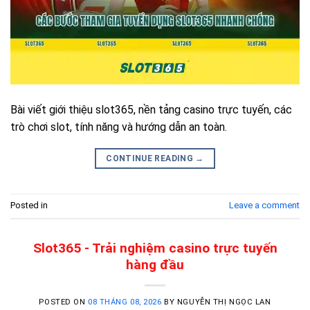
Bài viết giới thiệu slot365, nền tảng casino trực tuyến, các
trò chơi slot, tính năng và hướng dẫn an toàn.
CONTINUE READING
→
Posted in
Leave a comment
Slot365 - Trải nghiệm casino trực tuyến
hàng đầu
POSTED ON
08 THÁNG 08, 2026
BY
NGUYỄN THỊ NGỌC LAN