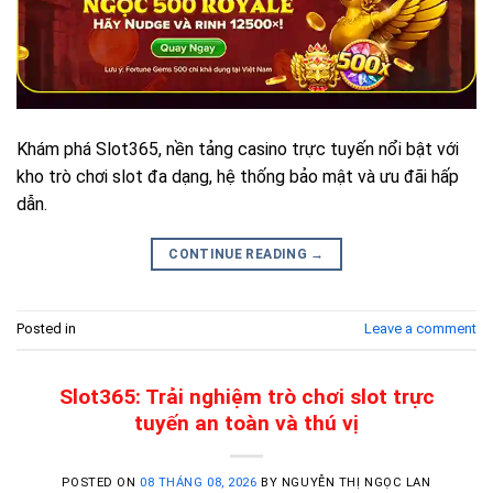
Khám phá Slot365, nền tảng casino trực tuyến nổi bật với
kho trò chơi slot đa dạng, hệ thống bảo mật và ưu đãi hấp
dẫn.
CONTINUE READING
→
Posted in
Leave a comment
Slot365: Trải nghiệm trò chơi slot trực
tuyến an toàn và thú vị
POSTED ON
08 THÁNG 08, 2026
BY
NGUYỄN THỊ NGỌC LAN