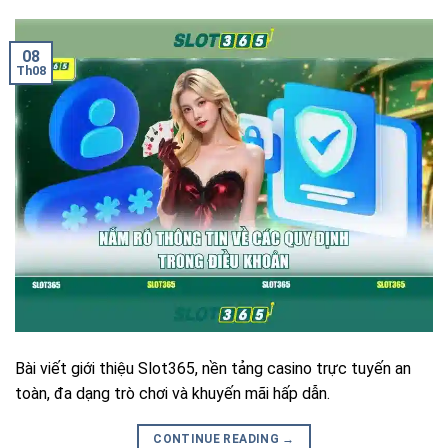
08
Th08
Bài viết giới thiệu Slot365, nền tảng casino trực tuyến an
toàn, đa dạng trò chơi và khuyến mãi hấp dẫn.
CONTINUE READING
→