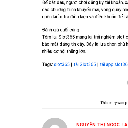
Để bắt đầu, người chơi đăng ký tài khoản, 
các chương trình khuyến mãi, vòng quay miễ
quên kiểm tra điều kiện và điều khoản để tậ
Đánh giá cuối cùng
Tóm lại, Slot365 mang lại trải nghiệm slot
bảo mật đáng tin cậy. Đây là lựa chọn phù h
nhiều cơ hội thắng lớn.
Tags:
slot365
|
tải Slot365
|
tải app slot3
This entry was p
NGUYỄN THỊ NGỌC L