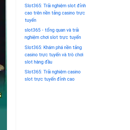
Slot365: Trải nghiệm slot đỉnh
cao trên nền tảng casino trực
tuyến
slot365 - tổng quan và trải
nghiệm chơi slot trực tuyến
Slot365: Khám phá nền tảng
casino trực tuyến và trò chơi
slot hàng đầu
Slot365: Trải nghiệm casino
slot trực tuyến đỉnh cao