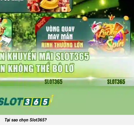
Tại sao chọn Slot365?