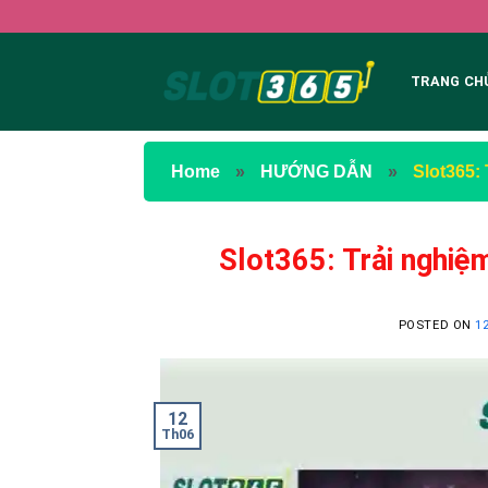
Skip
to
content
TRANG CH
Home
»
HƯỚNG DẪN
»
Slot365:
Slot365: Trải nghiệ
POSTED ON
1
12
Th06