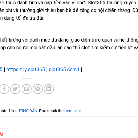
xác thực danh tính và nạp tiền vào ví chơi. Slot365 thường xuyên
n phí và thưởng giới thiệu bạn bè để tăng cơ hội chiến thắng. Đ
n dụng tối đa ưu đãi.
 chất lượng với danh mục đa dạng, giao diện trực quan và hệ thốn
ợp cho người mới bắt đầu lẫn cao thủ slot tìm kiếm sự tiện lợi v
65
|
https t ly slot365
|
slot365 com1
|
osted in
HƯỚNG DẪN
. Bookmark the
permalink
.
AN