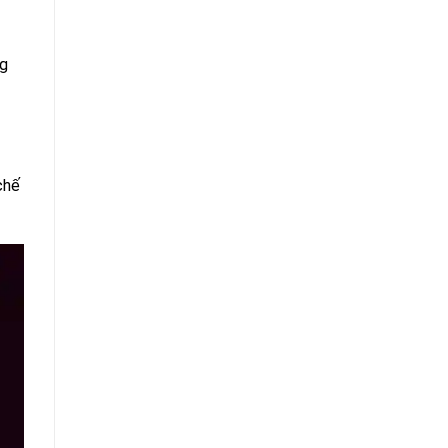
ng
chế