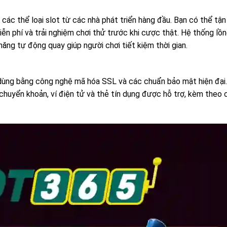
các thể loại slot từ các nhà phát triển hàng đầu. Bạn có thể tận
ễn phí và trải nghiệm chơi thử trước khi cược thật. Hệ thống lồ
 năng tự động quay giúp người chơi tiết kiệm thời gian.
dùng bằng công nghệ mã hóa SSL và các chuẩn bảo mật hiện đại.
huyển khoản, ví điện tử và thẻ tín dụng được hỗ trợ, kèm theo 