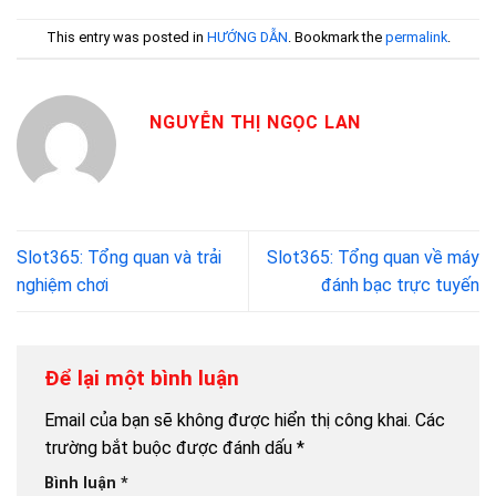
This entry was posted in
HƯỚNG DẪN
. Bookmark the
permalink
.
NGUYỄN THỊ NGỌC LAN
Slot365: Tổng quan và trải
Slot365: Tổng quan về máy
nghiệm chơi
đánh bạc trực tuyến
Để lại một bình luận
Email của bạn sẽ không được hiển thị công khai.
Các
trường bắt buộc được đánh dấu
*
Bình luận
*