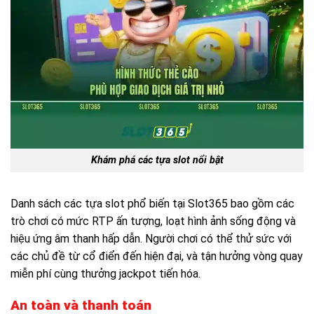
Khám phá các tựa slot nổi bật
Danh sách các tựa slot phổ biến tại Slot365 bao gồm các
trò chơi có mức RTP ấn tượng, loạt hình ảnh sống động và
hiệu ứng âm thanh hấp dẫn. Người chơi có thể thử sức với
các chủ đề từ cổ điển đến hiện đại, và tận hưởng vòng quay
miễn phí cùng thưởng jackpot tiến hóa.
An toàn và thanh toán