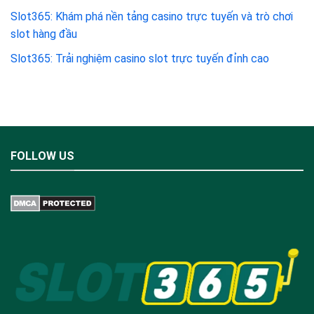
Slot365: Khám phá nền tảng casino trực tuyến và trò chơi
slot hàng đầu
Slot365: Trải nghiệm casino slot trực tuyến đỉnh cao
FOLLOW US