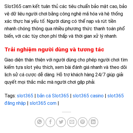
Slot365 cam kết tuân thủ các tiêu chuẩn bảo mật cao, bảo
vệ dữ liệu người chơi bằng công nghệ mã hóa và hệ thống
xác thực hai yếu tố. Người dùng có thể nạp và rút tiền
nhanh chóng thông qua nhiều phương thức thanh toán phổ
biến, với các tùy chọn phí thấp và thời gian xử lý nhanh.
Trải nghiệm người dùng và tương tác
Giao diện thân thiện với người dùng cho phép người chơi tìm
kiếm tựa slot yêu thích, xem bài đánh giá nhanh và theo dõi
lịch sử cá cược dễ dàng. Hỗ trợ khách hàng 24/7 giúp giải
quyết mọi thắc mắc mà người chơi gặp phải.
Tags:
slot365
|
bắn cá Slot365
|
slot365 casino
|
slot365
đăng nhập
|
slot365 com
|