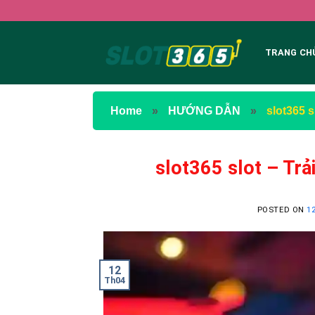
Skip
to
content
TRANG CH
Home
»
HƯỚNG DẪN
»
slot365 s
slot365 slot – Trả
POSTED ON
1
12
Th04