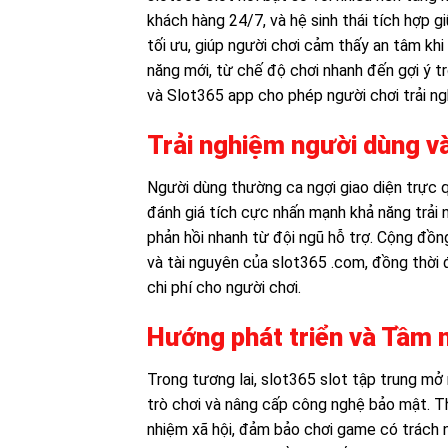
khách hàng 24/7, và hệ sinh thái tích hợp 
tối ưu, giúp người chơi cảm thấy an tâm khi 
năng mới, từ chế độ chơi nhanh đến gợi ý t
và Slot365 app cho phép người chơi trải ngh
Trải nghiệm người dùng v
Người dùng thường ca ngợi giao diện trực q
đánh giá tích cực nhấn mạnh khả năng trải 
phản hồi nhanh từ đội ngũ hỗ trợ. Cộng đồn
và tài nguyên của slot365 .com, đồng thời đ
chi phí cho người chơi.
Hướng phát triển và Tầm n
Trong tương lai, slot365 slot tập trung mở
trò chơi và nâng cấp công nghệ bảo mật. Th
nhiệm xã hội, đảm bảo chơi game có trách n