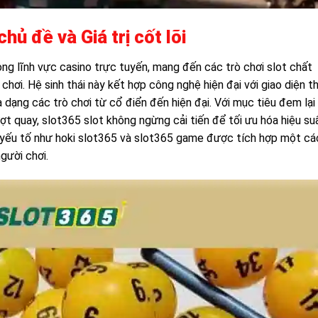
hủ đề và Giá trị cốt lõi
ong lĩnh vực casino trực tuyến, mang đến các trò chơi slot chất
chơi. Hệ sinh thái này kết hợp công nghệ hiện đại với giao diện t
 dạng các trò chơi từ cổ điển đến hiện đại. Với mục tiêu đem lại
ợt quay, slot365 slot không ngừng cải tiến để tối ưu hóa hiệu su
ác yếu tố như hoki slot365 và slot365 game được tích hợp một cá
gười chơi.