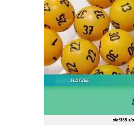
slot365 slo