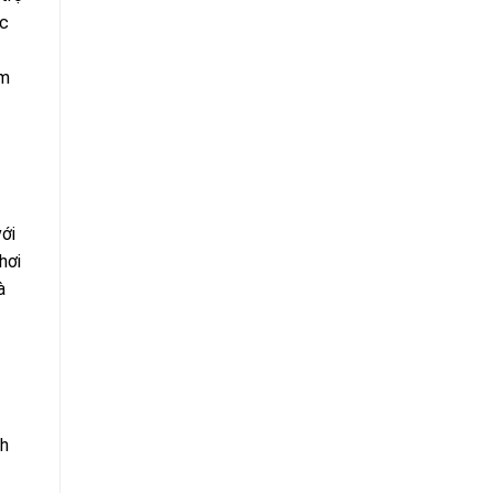
ợc
om
ới
hơi
à
ch