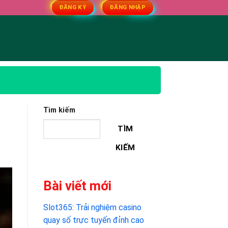
ĐĂNG KÝ
ĐĂNG NHẬP
Tìm kiếm
TÌM
KIẾM
Bài viết mới
Slot365: Trải nghiệm casino
quay số trực tuyến đỉnh cao