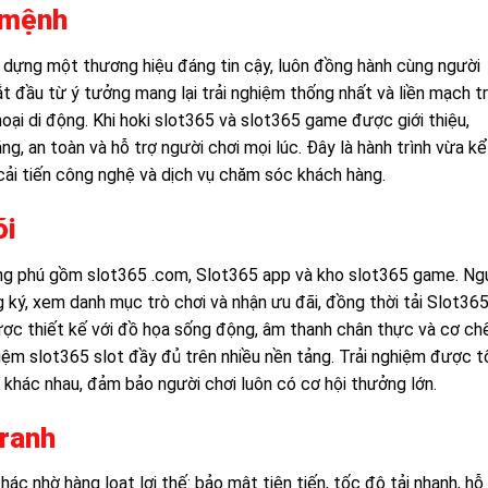
 mệnh
 dựng một thương hiệu đáng tin cậy, luôn đồng hành cùng người
ắt đầu từ ý tưởng mang lại trải nghiệm thống nhất và liền mạch t
hoại di động. Khi hoki slot365 và slot365 game được giới thiệu,
, an toàn và hỗ trợ người chơi mọi lúc. Đây là hành trình vừa kể
cải tiến công nghệ và dịch vụ chăm sóc khách hàng.
õi
g phú gồm slot365 .com, Slot365 app và kho slot365 game. Ng
ký, xem danh mục trò chơi và nhận ưu đãi, đồng thời tải Slot36
được thiết kế với đồ họa sống động, âm thanh chân thực và cơ ch
hiệm slot365 slot đầy đủ trên nhiều nền tảng. Trải nghiệm được t
g khác nhau, đảm bảo người chơi luôn có cơ hội thưởng lớn.
tranh
hác nhờ hàng loạt lợi thế: bảo mật tiên tiến, tốc độ tải nhanh, hỗ