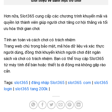
Giới thiệu về danh mục trò chơi
Hơn nữa, Slot365 cung cấp các chương trình khuyến mãi và
quyền lợi thành viên giúp người chơi tăng cơ hội thắng và tối
ưu hóa thời gian chơi.
Tính an toàn và cách chơi có trách nhiệm
Trang web chú trọng bảo mật, mã hóa dữ liệu và xác thực
người dùng, đồng thời khuyến khích người chơi đặt ngân
sách và chơi có trách nhiệm. Bạn có thể truy cập Slot365
từ máy tính để bàn hoặc thiết bị di động mà không gặp rào
cản.
Tags:
slot365
|
đăng nhập Slot365
|
slot365. com
|
slot365
login
|
slot365 tang 200k
|