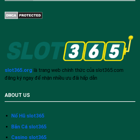
slot365.org
là trang web chính thức của slot365.com
đăng ký ngay để nhận nhiều ưu đãi hấp dẫn
ABOUT US
Nổ Hũ slot365
Bắn Cá slot365
Casino slot365