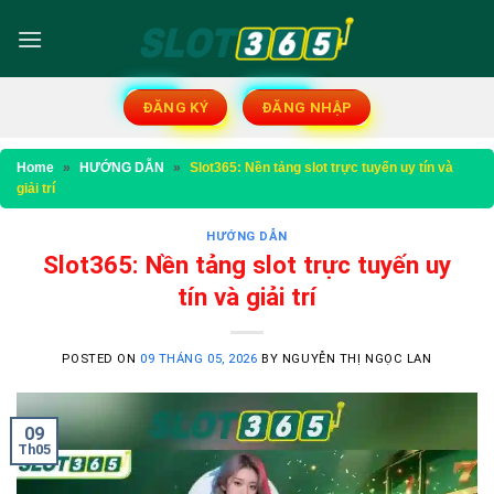
Skip
to
content
ĐĂNG KÝ
ĐĂNG NHẬP
Home
»
HƯỚNG DẪN
»
Slot365: Nền tảng slot trực tuyến uy tín và
giải trí
HƯỚNG DẪN
Slot365: Nền tảng slot trực tuyến uy
tín và giải trí
POSTED ON
09 THÁNG 05, 2026
BY
NGUYỄN THỊ NGỌC LAN
09
Th05