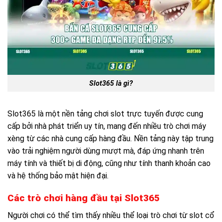
Slot365 là gì?
Slot365 là một nền tảng chơi slot trực tuyến được cung
cấp bởi nhà phát triển uy tín, mang đến nhiều trò chơi máy
xèng từ các nhà cung cấp hàng đầu. Nền tảng này tập trung
vào trải nghiệm người dùng mượt mà, đáp ứng nhanh trên
máy tính và thiết bị di động, cũng như tính thanh khoản cao
và hệ thống bảo mật hiện đại.
Các trò chơi hàng đầu tại Slot365
Người chơi có thể tìm thấy nhiều thể loại trò chơi từ slot cổ