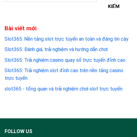
KIẾM
Bài viết mới
Slot365: Nền tảng slot trực tuyến an toàn và đáng tin cậy
Slot365: Đánh giá, trải nghiệm và hướng dẫn chơi
Slot365: Trải nghiệm casino quay số trực tuyến đỉnh cao
Slot365: Trải nghiệm slot đỉnh cao trên nền tảng casino
trực tuyến
slot365 - tổng quan và trải nghiệm chơi slot trực tuyến
FOLLOW US