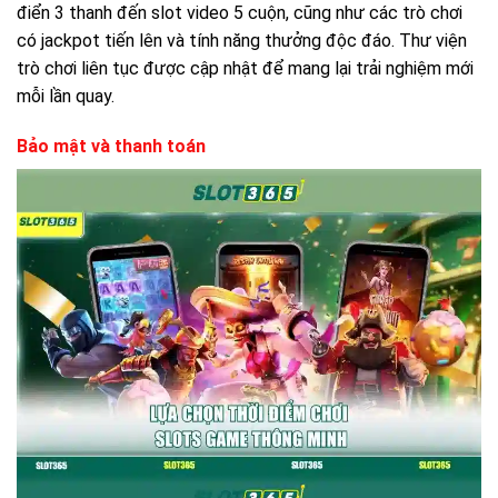
điển 3 thanh đến slot video 5 cuộn, cũng như các trò chơi
có jackpot tiến lên và tính năng thưởng độc đáo. Thư viện
trò chơi liên tục được cập nhật để mang lại trải nghiệm mới
mỗi lần quay.
Bảo mật và thanh toán