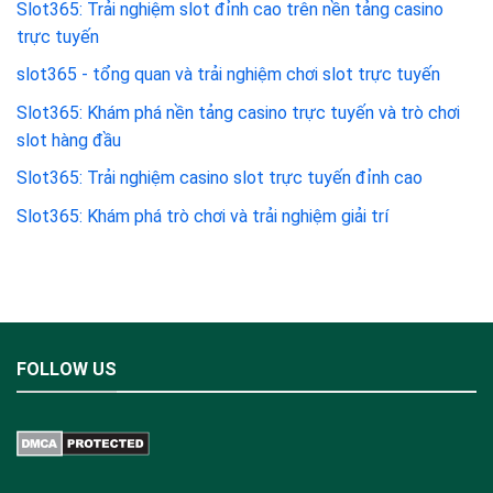
Slot365: Trải nghiệm slot đỉnh cao trên nền tảng casino
trực tuyến
slot365 - tổng quan và trải nghiệm chơi slot trực tuyến
Slot365: Khám phá nền tảng casino trực tuyến và trò chơi
slot hàng đầu
Slot365: Trải nghiệm casino slot trực tuyến đỉnh cao
Slot365: Khám phá trò chơi và trải nghiệm giải trí
FOLLOW US