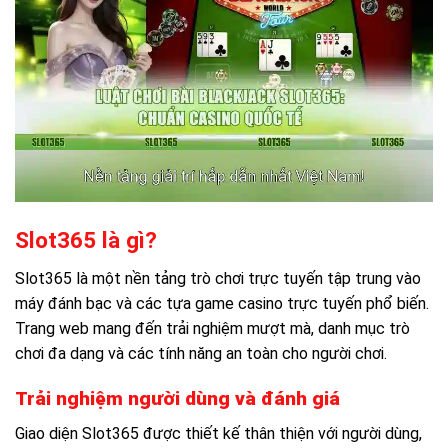
Slot365 là gì?
Slot365 là một nền tảng trò chơi trực tuyến tập trung vào
máy đánh bạc và các tựa game casino trực tuyến phổ biến.
Trang web mang đến trải nghiệm mượt mà, danh mục trò
chơi đa dạng và các tính năng an toàn cho người chơi.
Trải nghiệm người dùng và đánh giá
Giao diện Slot365 được thiết kế thân thiện với người dùng,