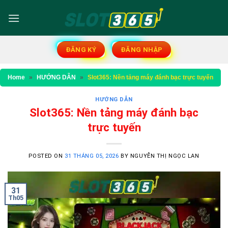
Skip
to
content
ĐĂNG KÝ
ĐĂNG NHẬP
Home
»
HƯỚNG DẪN
»
Slot365: Nền tảng máy đánh bạc trực tuyến
HƯỚNG DẪN
Slot365: Nền tảng máy đánh bạc
trực tuyến
POSTED ON
31 THÁNG 05, 2026
BY
NGUYỄN THỊ NGỌC LAN
31
Th05