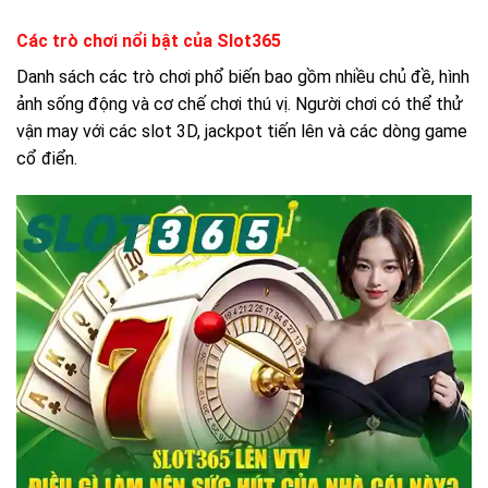
Các trò chơi nổi bật của Slot365
Danh sách các trò chơi phổ biến bao gồm nhiều chủ đề, hình
ảnh sống động và cơ chế chơi thú vị. Người chơi có thể thử
vận may với các slot 3D, jackpot tiến lên và các dòng game
cổ điển.