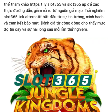
thể tham khảo https t ly slot365 và slot365 ap để xác
thực đường dẫn, giảm rủi ro từ nguồn giả mạo. Trải nghiệm
slot365 link alternatif bắt đầu từ sự tin tưởng, minh bạch
và cam kết bảo mật. Đánh giá từ cộng đồng cho thấy mức
độ tin cậy và sự hài lòng sau mỗi lần thử nghiệm.