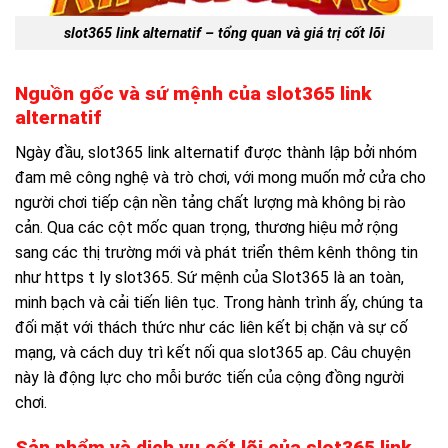
slot365 link alternatif – tổng quan và giá trị cốt lõi
Nguồn gốc và sứ mệnh của slot365 link
alternatif
Ngày đầu, slot365 link alternatif được thành lập bởi nhóm
đam mê công nghệ và trò chơi, với mong muốn mở cửa cho
người chơi tiếp cận nền tảng chất lượng mà không bị rào
cản. Qua các cột mốc quan trọng, thương hiệu mở rộng
sang các thị trường mới và phát triển thêm kênh thông tin
như https t ly slot365. Sứ mệnh của Slot365 là an toàn,
minh bạch và cải tiến liên tục. Trong hành trình ấy, chúng ta
đối mặt với thách thức như các liên kết bị chặn và sự cố
mạng, và cách duy trì kết nối qua slot365 ap. Câu chuyện
này là động lực cho mỗi bước tiến của cộng đồng người
chơi.
Sản phẩm và dịch vụ cốt lõi của slot365 link