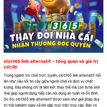
slot365 link alternatif – tổng quan và giá trị
cốt lõi
Trong ngành trò chơi trực tuyến, slot365 link alternatif nổi
lên như cầu nối tin cậy giữa người chơi và dịch vụ chất
lượng. Đây không chỉ là liên kết thay thế mà còn là hệ sinh
thái giúp người dùng tiếp cận nội dung an toàn và ổn định.
Do đó, slot365 link alternatif được xem như giải pháp duy
trì trải nghiệm ngay cả khi gặp trục trặc truy cập. Bạn có