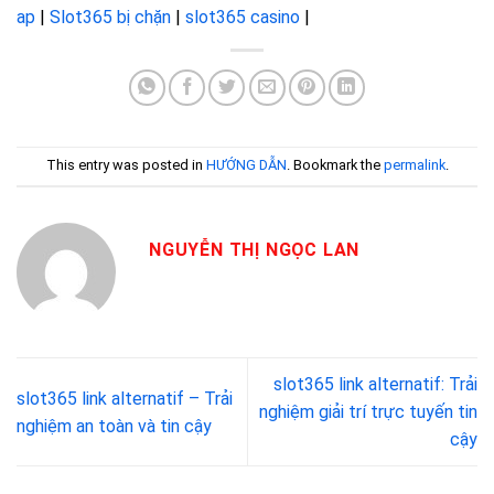
ap
|
Slot365 bị chặn
|
slot365 casino
|
This entry was posted in
HƯỚNG DẪN
. Bookmark the
permalink
.
NGUYỄN THỊ NGỌC LAN
slot365 link alternatif: Trải
slot365 link alternatif – Trải
nghiệm giải trí trực tuyến tin
nghiệm an toàn và tin cậy
cậy