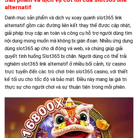
alternatif
Danh mục sản phẩm và dịch vụ xoay quanh slot365 link
alternatif gồm các đường liên kết thay thế được cập nhật,
giải pháp truy cập an toàn và công cụ hỗ trợ người dùng tìm
nội dung mong muốn mà không bị gián đoạn. Nhiều ứng dụng
dùng slot365 ap cho di động và web, và chúng giúp giải
quyết tình huống Slot365 bị chặn. Người dùng có thể trải
nghiệm slot365 link alternatif ở nhiều bối cảnh, từ casino
trực tuyến đến các trò chơi trên slot365 casino, với thiết
kế tối ưu cho tốc độ và bảo mật. Điều này mang lại giá trị
thực sự cho người chơi và sự thuận tiện trong mỗi phiên.