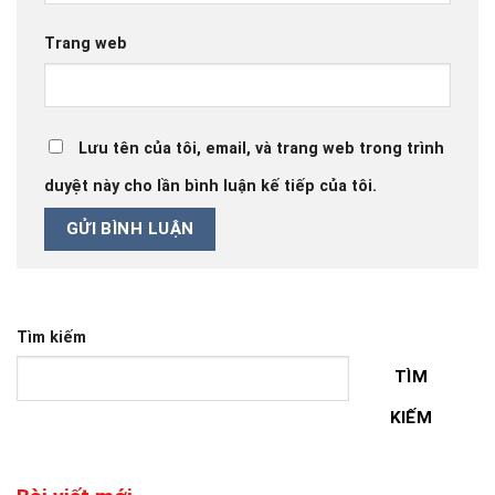
Trang web
Lưu tên của tôi, email, và trang web trong trình
duyệt này cho lần bình luận kế tiếp của tôi.
Tìm kiếm
TÌM
KIẾM