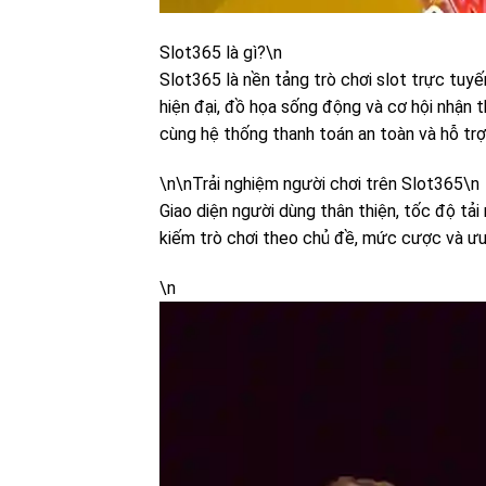
Slot365 là gì?
\n
Slot365 là nền tảng trò chơi slot trực tuy
hiện đại, đồ họa sống động và cơ hội nhận 
cùng hệ thống thanh toán an toàn và hỗ trợ
\n\n
Trải nghiệm người chơi trên Slot365
\n
Giao diện người dùng thân thiện, tốc độ tải 
kiếm trò chơi theo chủ đề, mức cược và ưu đ
\n