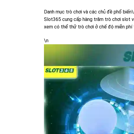
Danh mục trò chơi và các chủ đề phổ biến
\
Slot365 cung cấp hàng trăm trò chơi slot vớ
xem có thể thử trò chơi ở chế độ miễn phí 
\n