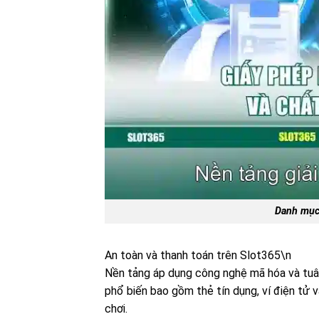
Danh mục 
An toàn và thanh toán trên Slot365
\n
Nền tảng áp dụng công nghệ mã hóa và tuân
phổ biến bao gồm thẻ tín dụng, ví điện tử 
chơi.