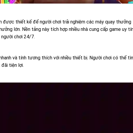
ến được thiết kế để người chơi trải nghiệm các máy quay thưởng
thưởng lớn. Nền tảng này tích hợp nhiều nhà cung cấp game uy tín
 người chơi 24/7.
nhanh và tính tương thích với nhiều thiết bị. Người chơi có thể tì
ãi tiện lợi.