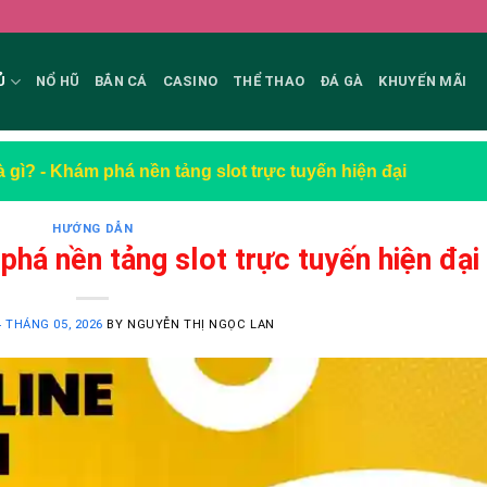
Ủ
NỔ HŨ
BẮN CÁ
CASINO
THỂ THAO
ĐÁ GÀ
KHUYẾN MÃI
à gì? - Khám phá nền tảng slot trực tuyến hiện đại
HƯỚNG DẪN
phá nền tảng slot trực tuyến hiện đại
4 THÁNG 05, 2026
BY
NGUYỄN THỊ NGỌC LAN