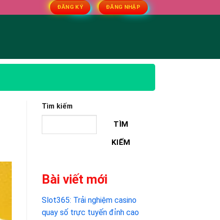
ĐĂNG KÝ
ĐĂNG NHẬP
Tìm kiếm
TÌM
KIẾM
Bài viết mới
Slot365: Trải nghiệm casino
quay số trực tuyến đỉnh cao