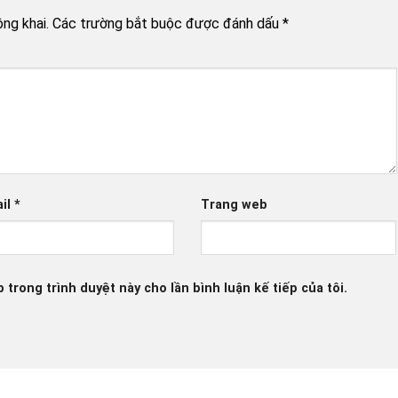
ng khai.
Các trường bắt buộc được đánh dấu
*
il
*
Trang web
b trong trình duyệt này cho lần bình luận kế tiếp của tôi.