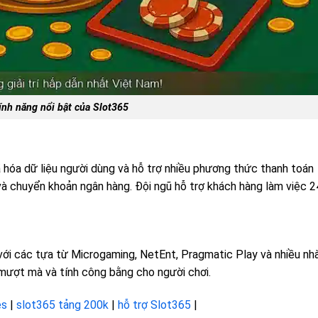
ính năng nổi bật của Slot365
hóa dữ liệu người dùng và hỗ trợ nhiều phương thức thanh toán
 và chuyển khoản ngân hàng. Đội ngũ hỗ trợ khách hàng làm việc 
ới các tựa từ Microgaming, NetEnt, Pragmatic Play và nhiều nh
 mượt mà và tính công bằng cho người chơi.
es
|
slot365 tảng 200k
|
hỗ trợ Slot365
|