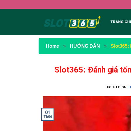
Skip
to
content
TRANG CH
Home
»
HƯỚNG DẪN
»
Slot365:
Slot365: Đánh giá tổn
POSTED ON
0
01
Th06