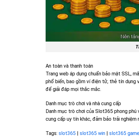
T
An toàn và thanh toán
Trang web áp dụng chuẩn bảo mật SSL, mã 
phổ biến, bao gồm ví điện tử, thẻ tín dụng
để giải đáp mọi thắc mắc.
Danh mục trò chơi và nhà cung cấp
Danh mục trò chơi của Slot365 phong phú v
cung cấp uy tín khác, đảm bảo trải nghiệm
Tags:
slot365
|
slot365 win
|
slot365 gam