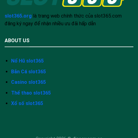
slot365.org
là trang web chính thức của slot365.com
đăng ký ngay để nhận nhiều ưu đãi hấp dẫn
ABOUT US
Nổ Hũ slot365
Bắn Cá slot365
Casino slot365
Thể thao slot365
Xổ số slot365