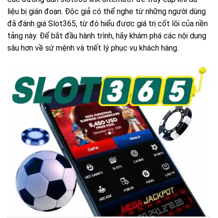
liệu bị gián đoạn. Độc giả có thể nghe từ những người dùng
đã đánh giá Slot365, từ đó hiểu được giá trị cốt lõi của nền
tảng này. Để bắt đầu hành trình, hãy khám phá các nội dung
sâu hơn về sứ mệnh và triết lý phục vụ khách hàng.