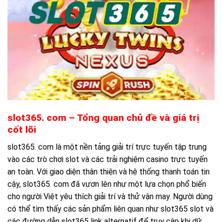
slot365. com – Tổng quan chủ đề và giá trị
cốt lõi
slot365. com là một nền tảng giải trí trực tuyến tập trung
vào các trò chơi slot và các trải nghiệm casino trực tuyến
an toàn. Với giao diện thân thiện và hệ thống thanh toán tin
cậy, slot365. com đã vươn lên như một lựa chọn phổ biến
cho người Việt yêu thích giải trí và thử vận may. Người dùng
có thể tìm thấy các sản phẩm liên quan như slot365 slot và
các đường dẫn slot365 link alternatif để truy cập khi dữ