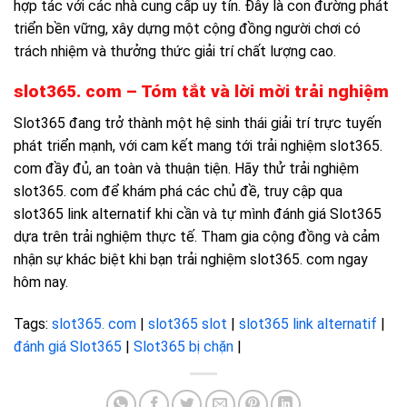
hợp tác với các nhà cung cấp uy tín. Đây là con đường phát
triển bền vững, xây dựng một cộng đồng người chơi có
trách nhiệm và thưởng thức giải trí chất lượng cao.
slot365. com – Tóm tắt và lời mời trải nghiệm
Slot365 đang trở thành một hệ sinh thái giải trí trực tuyến
phát triển mạnh, với cam kết mang tới trải nghiệm slot365.
com đầy đủ, an toàn và thuận tiện. Hãy thử trải nghiệm
slot365. com để khám phá các chủ đề, truy cập qua
slot365 link alternatif khi cần và tự mình đánh giá Slot365
dựa trên trải nghiệm thực tế. Tham gia cộng đồng và cảm
nhận sự khác biệt khi bạn trải nghiệm slot365. com ngay
hôm nay.
Tags:
slot365. com
|
slot365 slot
|
slot365 link alternatif
|
đánh giá Slot365
|
Slot365 bị chặn
|