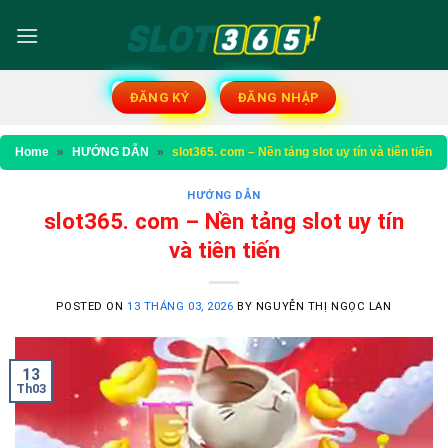
Skip
to
content
ĐĂNG KÝ
ĐĂNG NHẬP
Home
»
HƯỚNG DẪN
»
slot365. com – Nền tảng slot uy tín và tiên tiến
HƯỚNG DẪN
slot365. com – Nền tảng slot uy tín
và tiên tiến
POSTED ON
13 THÁNG 03, 2026
BY
NGUYỄN THỊ NGỌC LAN
13
Th03