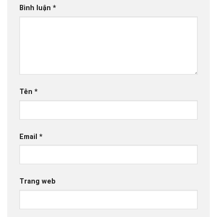
Bình luận
*
Tên
*
Email
*
Trang web