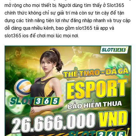
mở rộng cho mọi thiết bị. Người dùng tìm thấy ở Slot365
chính thức không chỉ sự giải trí mà còn sự tin cậy để tận
dụng các tính năng tiện lợi như đăng nhập nhanh và truy cập
dễ dàng qua nhiều kênh, bao gồm slot365 tải app và
slot365 ios để chơi mọi lúc mọi nơi.