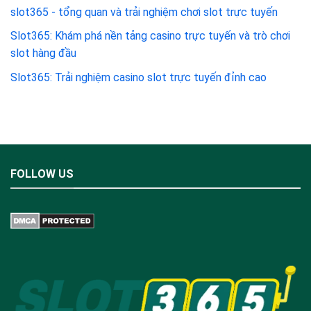
slot365 - tổng quan và trải nghiệm chơi slot trực tuyến
Slot365: Khám phá nền tảng casino trực tuyến và trò chơi
slot hàng đầu
Slot365: Trải nghiệm casino slot trực tuyến đỉnh cao
FOLLOW US