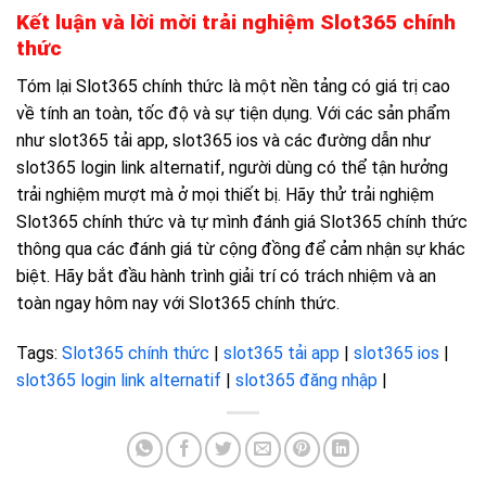
Kết luận và lời mời trải nghiệm Slot365 chính
thức
Tóm lại Slot365 chính thức là một nền tảng có giá trị cao
về tính an toàn, tốc độ và sự tiện dụng. Với các sản phẩm
như slot365 tải app, slot365 ios và các đường dẫn như
slot365 login link alternatif, người dùng có thể tận hưởng
trải nghiệm mượt mà ở mọi thiết bị. Hãy thử trải nghiệm
Slot365 chính thức và tự mình đánh giá Slot365 chính thức
thông qua các đánh giá từ cộng đồng để cảm nhận sự khác
biệt. Hãy bắt đầu hành trình giải trí có trách nhiệm và an
toàn ngay hôm nay với Slot365 chính thức.
Tags:
Slot365 chính thức
|
slot365 tải app
|
slot365 ios
|
slot365 login link alternatif
|
slot365 đăng nhập
|