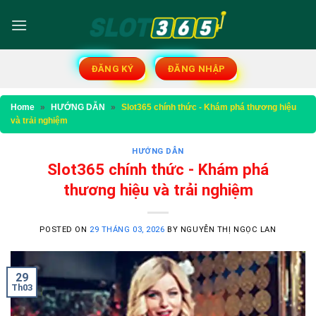
Skip
to
content
ĐĂNG KÝ
ĐĂNG NHẬP
Home
»
HƯỚNG DẪN
»
Slot365 chính thức - Khám phá thương hiệu
và trải nghiệm
HƯỚNG DẪN
Slot365 chính thức - Khám phá
thương hiệu và trải nghiệm
POSTED ON
29 THÁNG 03, 2026
BY
NGUYỄN THỊ NGỌC LAN
29
Th03