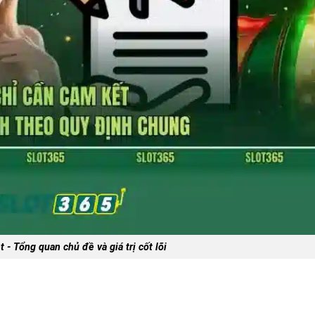
t - Tổng quan chủ đề và giá trị cốt lõi