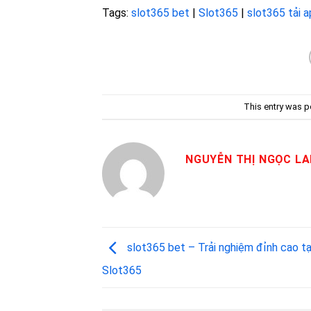
Tags:
slot365 bet
|
Slot365
|
slot365 tải 
This entry was p
NGUYỄN THỊ NGỌC L
slot365 bet – Trải nghiệm đỉnh cao tạ
Slot365