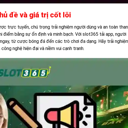
ủ đề và giá trị cốt lõi
 cược trực tuyến, chú trọng trải nghiệm người dùng và an toàn tha
hi điểm bằng sự ổn định và minh bạch. Với slot365 tải app, người
 ngay, từ cược bóng đá đến các trò chơi đa dạng. Hãy trải nghiệ
công nghệ hiện đại và niềm vui cạnh tranh.