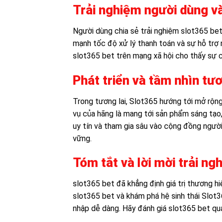
Trải nghiệm người dùng v
Người dùng chia sẻ trải nghiệm slot365 bet
mạnh tốc độ xử lý thanh toán và sự hỗ trợ 
slot365 bet trên mạng xã hội cho thấy sự cả
Phát triển và tầm nhìn tươ
Trong tương lai, Slot365 hướng tới mở rộng 
vụ của hãng là mang tới sản phẩm sáng tạo,
uy tín và tham gia sâu vào cộng đồng người 
vững.
Tóm tắt và lời mời trải ng
slot365 bet đã khẳng định giá trị thương hi
slot365 bet và khám phá hệ sinh thái Slot
nhập dễ dàng. Hãy đánh giá slot365 bet qua