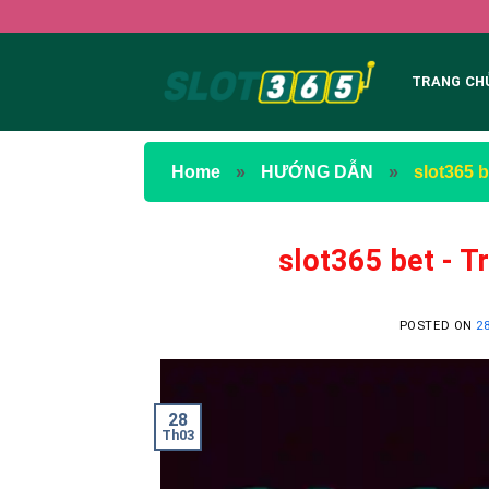
Skip
to
content
TRANG CH
Home
»
HƯỚNG DẪN
»
slot365 b
slot365 bet - T
POSTED ON
2
28
Th03