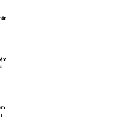
nhấn
hiệm
ác
n
iệm
g