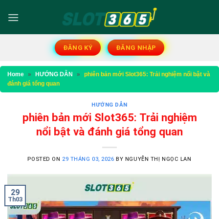
Skip
to
content
ĐĂNG KÝ
ĐĂNG NHẬP
Home
»
HƯỚNG DẪN
»
phiên bản mới Slot365: Trải nghiệm nổi bật và
đánh giá tổng quan
HƯỚNG DẪN
phiên bản mới Slot365: Trải nghiệm
nổi bật và đánh giá tổng quan
POSTED ON
29 THÁNG 03, 2026
BY
NGUYỄN THỊ NGỌC LAN
29
Th03