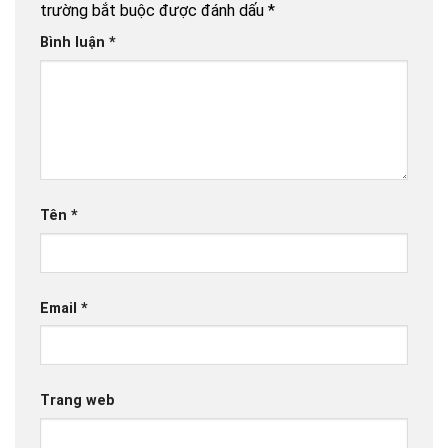
trường bắt buộc được đánh dấu
*
Bình luận
*
Tên
*
Email
*
Trang web