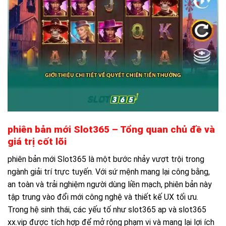
phiên bản mới Slot365 – Tổng quan chủ đề và
giá trị cốt lõi
phiên bản mới Slot365 là một bước nhảy vượt trội trong
ngành giải trí trực tuyến. Với sứ mệnh mang lại công bằng,
an toàn và trải nghiệm người dùng liền mạch, phiên bản này
tập trung vào đổi mới công nghệ và thiết kế UX tối ưu.
Trong hệ sinh thái, các yếu tố như slot365 ap và slot365
xx.vip được tích hợp để mở rộng phạm vi và mang lại lợi ích