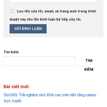
Lưu tên của tôi, email, và trang web trong trình
duyệt này cho lần bình luận kế tiếp của tôi.
Tìm kiếm
TÌM
KIẾM
Bài viết mới
Slot365: Trải nghiệm slot đỉnh cao trên nền tảng casino
trực tuyến